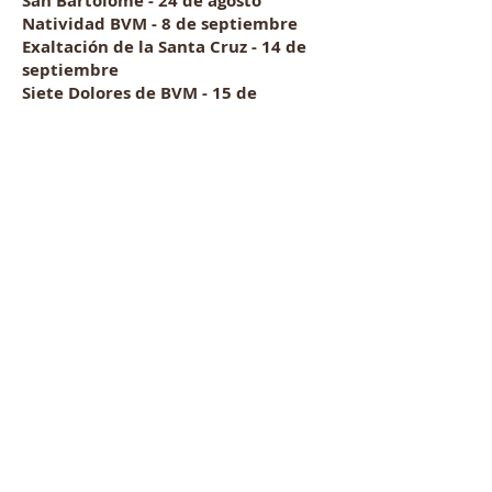
San Bartolomé - 24 de agosto
Natividad BVM - 8 de septiembre
Exaltación de la Santa Cruz - 14 de
septiembre
Siete Dolores de BVM - 15 de
septiembre
San Miguel y Todos los Ángeles - 29
de septiembre
Santo Rosario BVM - 7 de octubre
Maternidad BVM - 11 de octubre
San Lucas - 18 de octubre
San Simón y San Judas - 28 de
octubre
Cristo Rey
Todos los Santos - 2 de noviembre
Dedicación de Nuestro Salvador - 9
de noviembre
Presentación BVM - 21 de noviembre
San Andrés - 30 de noviembre
Santo Tomás - 21 de diciembre
San Esteban - 26 de diciembre
San Juan Evangelista - 27 de